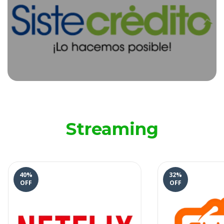
Streaming
40
%
32
%
OFF
OFF