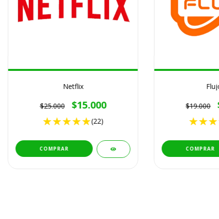
Netflix
Fluj
$15.000
$25.000
$19.000
(22)
COMPRAR
COMPRAR