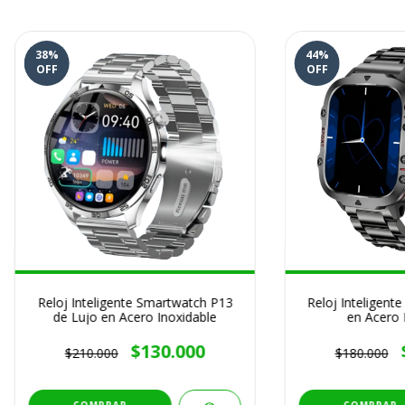
38
%
44
%
OFF
OFF
Reloj Inteligente Smartwatch P13
Reloj Inteligent
de Lujo en Acero Inoxidable
en Acero 
$130.000
$210.000
$180.000