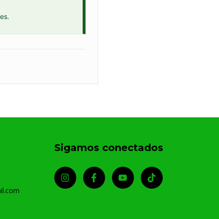
es.
Sigamos conectados
il.com