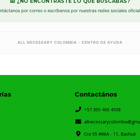
📧 ¿NO ENCONTRASTE LO QUE BUSCABAS?
ntáctanos por correo o escríbenos por nuestras redes sociales oficial
ALL NECESSARY COLOMBIA - CENTRO DE AYUDA
rías
Contactános
+57 305 400 4508
allnecessarycolombia@gma
Cra 95 #86A - 11, Bachué