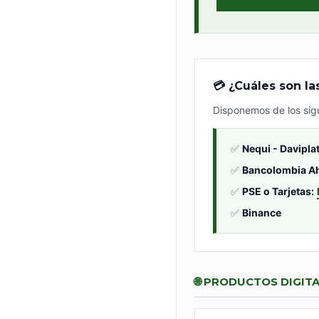
💳 ¿Cuáles son l
Disponemos de los sig
✅
Nequi - Daviplat
✅
Bancolombia Ah
✅
PSE o Tarjetas:
✅
Binance
🌐 PRODUCTOS DIGIT