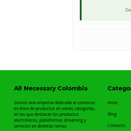
Co
All Necessary Colombia
Catego
Somos una empresa dedicada al comercio
Inicio
en linea de productos en varias categorías,
Blog
en las que destacan los productos
electrónicos, plataformas streaming y
Contacto
servicios en distintas ramas.