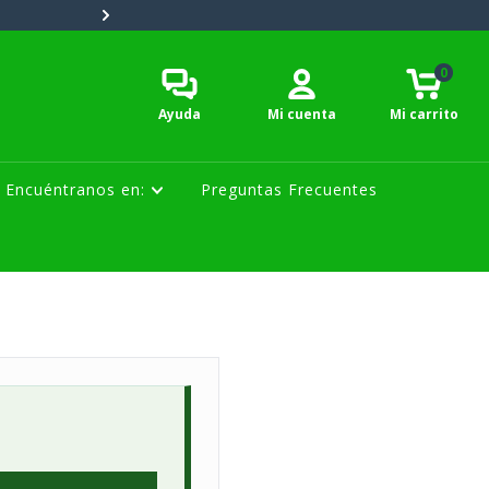
Tiempo de entrega: 2 a 5 días h
0
Ayuda
Mi cuenta
Mi carrito
Encuéntranos en:
Preguntas Frecuentes