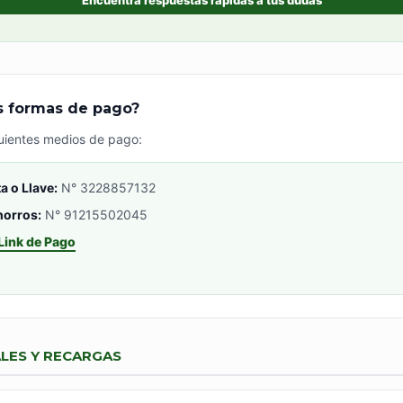
Encuentra respuestas rápidas a tus dudas
as formas de pago?
uientes medios de pago:
a o Llave:
N° 3228857132
orros:
N° 91215502045
Link de Pago
ALES Y RECARGAS