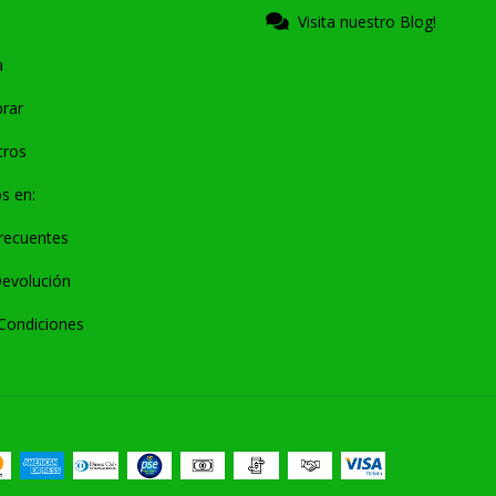
Visita nuestro Blog!
a
rar
tros
s en:
recuentes
Devolución
Condiciones