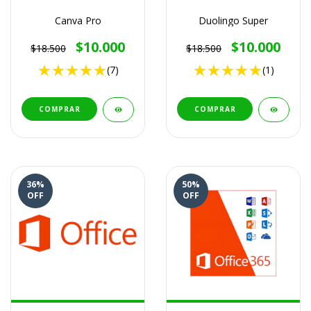
Canva Pro
Duolingo Super
$10.000
$10.000
$18.500
$18.500
(7)
(1)
COMPRAR
COMPRAR
36
%
50
%
OFF
OFF