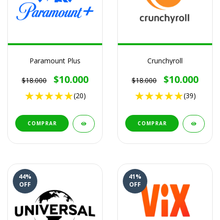
Paramount Plus
Crunchyroll
$10.000
$10.000
$18.000
$18.000
(20)
(39)
COMPRAR
COMPRAR
44
%
41
%
OFF
OFF