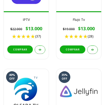
IPTV
Flujo Tv
$13.000
$13.000
$22.000
$19.000
(37)
(28)
COMPRAR
COMPRAR
40
%
35
%
OFF
OFF