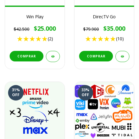
Win Play
DirecTV Go
$25.000
$35.000
$42.500
$79.900
(2)
(10)
COMPRAR
COMPRAR
31
%
33
%
OFF
OFF