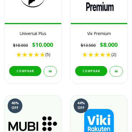
Universal Plus
Vix Premium
$10.000
$8.000
$18.000
$13.500
(5)
(2)
COMPRAR
COMPRAR
46
%
44
%
OFF
OFF