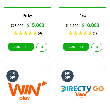
Emby
Plex
$15.000
$10.000
$23.000
$16.500
(4)
(1)
COMPRAR
COMPRAR
41
%
56
%
OFF
OFF