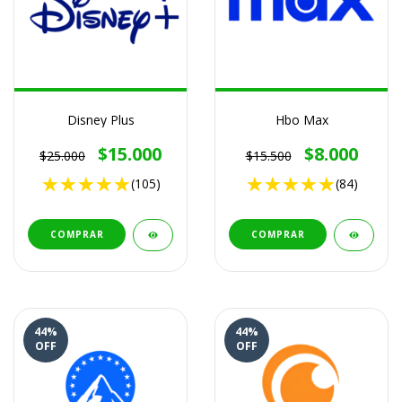
Disney Plus
Hbo Max
$15.000
$8.000
$25.000
$15.500
(105)
(84)
COMPRAR
COMPRAR
44
%
44
%
OFF
OFF