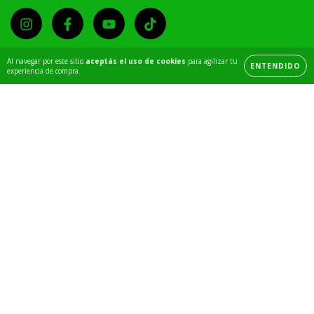
Al navegar por este sitio
aceptás el uso de cookies
para agilizar tu
ENTENDIDO
experiencia de compra.
Medios de pago
Medios de envío
Copyright All Necessary Colombia - 2026. Todos los derechos