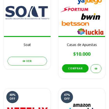
Soat
Casas de Apuestas
$10.000
VER
COMPRAR
40
%
47
%
OFF
OFF