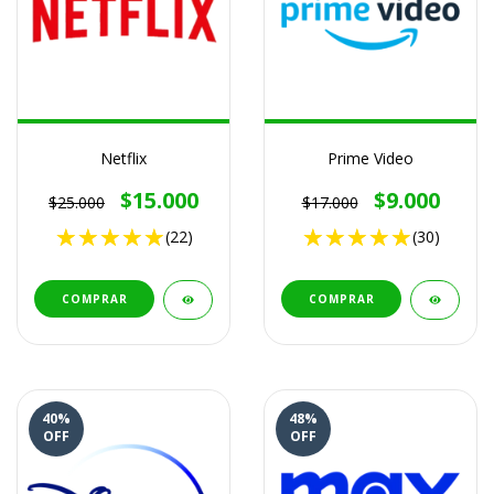
Netflix
Prime Video
$15.000
$9.000
$25.000
$17.000
(22)
(30)
COMPRAR
COMPRAR
40
%
48
%
OFF
OFF