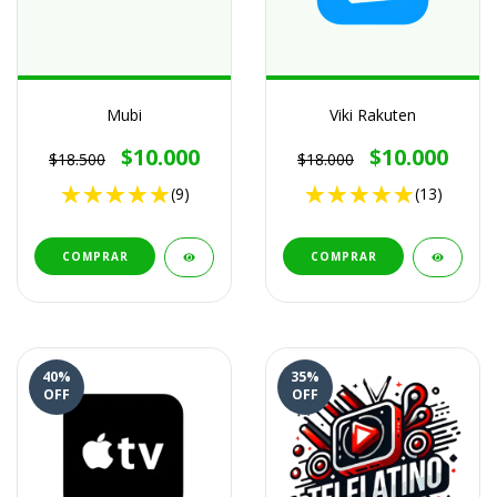
Mubi
Viki Rakuten
$10.000
$10.000
$18.500
$18.000
(9)
(13)
COMPRAR
COMPRAR
40
%
35
%
OFF
OFF