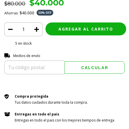
$40.000
$80.000
$40.000
Ahorras:
50
% OFF
5
en stock
Entregas para el CP:
CAMBIAR CP
Medios de envío
CALCULAR
Compra protegida
Tus datos cuidados durante toda la compra.
Entregas en todo el pais
Entregas en todo el pais con los mejores tiempos de entrega