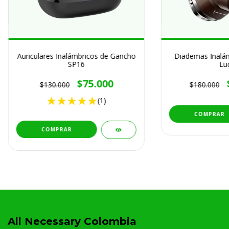
Auriculares Inalámbricos de Gancho
Diademas Inalám
SP16
Lu
$75.000
$130.000
$180.000
(1)
All Necessary Colombia