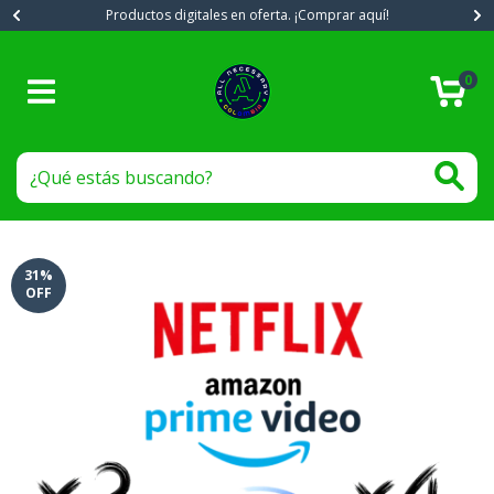
Productos digitales en oferta. ¡Comprar aquí!
0
31
%
OFF