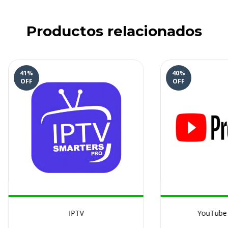
Productos relacionados
41
%
40
%
OFF
OFF
IPTV
YouTube