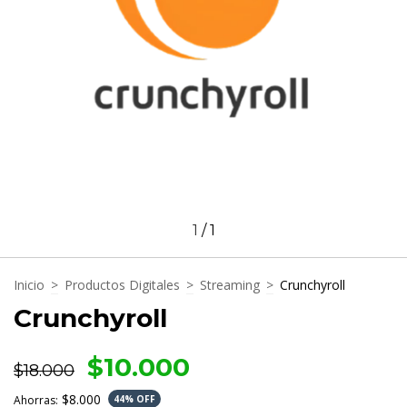
1
/
1
Inicio
>
Productos Digitales
>
Streaming
>
Crunchyroll
Crunchyroll
$10.000
$18.000
$8.000
Ahorras:
44
% OFF