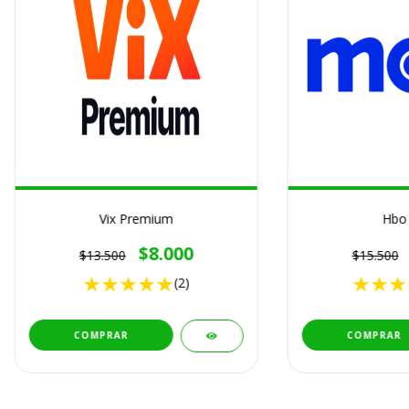
Vix Premium
Hbo
$8.000
$13.500
$15.500
(2)
COMPRAR
COMPRAR