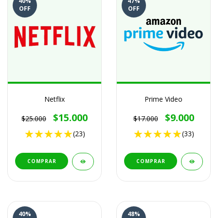
40
%
47
%
OFF
OFF
Netflix
Prime Video
$15.000
$9.000
$25.000
$17.000
(23)
(33)
COMPRAR
COMPRAR
40
%
48
%