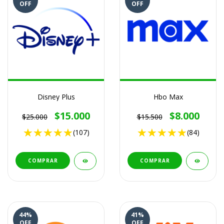
OFF
OFF
Disney Plus
Hbo Max
$15.000
$8.000
$25.000
$15.500
(107)
(84)
COMPRAR
COMPRAR
44
%
41
%
OFF
OFF