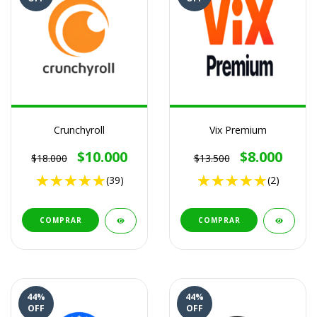
Crunchyroll
Vix Premium
$10.000
$8.000
$18.000
$13.500
(39)
(2)
COMPRAR
COMPRAR
44
%
44
%
OFF
OFF