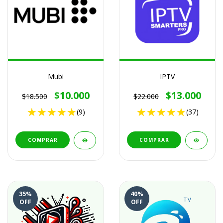
Mubi
IPTV
$10.000
$13.000
$18.500
$22.000
(9)
(37)
COMPRAR
COMPRAR
35
%
40
%
OFF
OFF