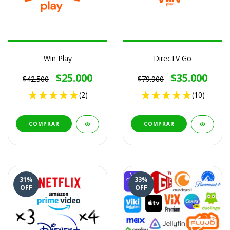
Win Play
DirecTV Go
$25.000
$35.000
$42.500
$79.900
(2)
(10)
COMPRAR
COMPRAR
31
%
33
%
OFF
OFF