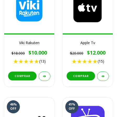
Viki Rakuten
Apple Tv
$10.000
$12.000
$18.000
$20.000
(13)
(15)
COMPRAR
COMPRAR
46
%
41
%
OFF
OFF