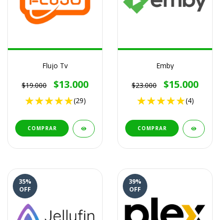
Flujo Tv
Emby
$13.000
$15.000
$19.000
$23.000
(29)
(4)
COMPRAR
COMPRAR
35
%
39
%
OFF
OFF