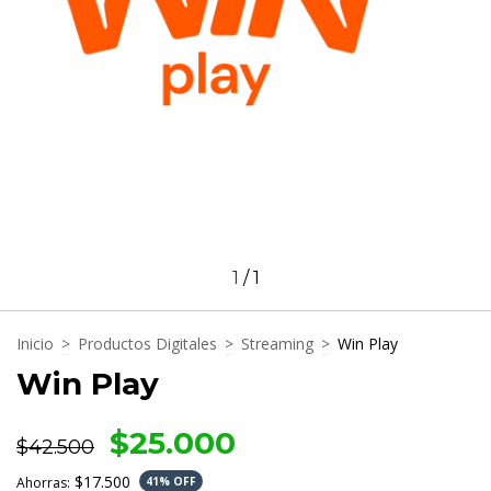
1
/
1
Inicio
>
Productos Digitales
>
Streaming
>
Win Play
Win Play
$25.000
$42.500
$17.500
Ahorras:
41
% OFF