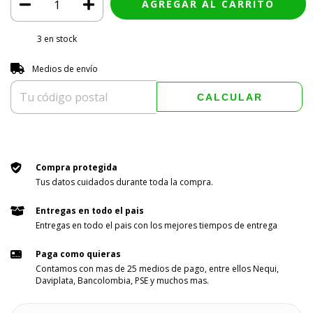
3
en stock
Entregas para el CP:
CAMBIAR CP
Medios de envío
CALCULAR
Compra protegida
Tus datos cuidados durante toda la compra.
Entregas en todo el pais
Entregas en todo el pais con los mejores tiempos de entrega
Paga como quieras
Contamos con mas de 25 medios de pago, entre ellos Nequi,
Daviplata, Bancolombia, PSE y muchos mas.