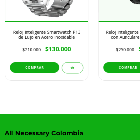
Reloj Inteligente Smartwatch P13
Reloj Inteligent
de Lujo en Acero Inoxidable
con Auriculare
incorp
$130.000
$210.000
$250.000
All Necessary Colombia