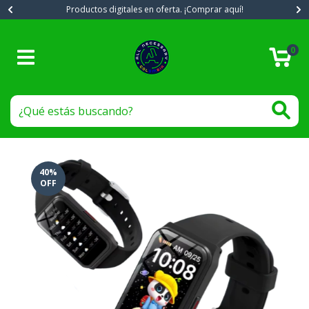
Productos digitales en oferta. ¡Comprar aquí!
0
40
%
OFF