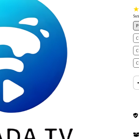
Sus
P
C
C
C