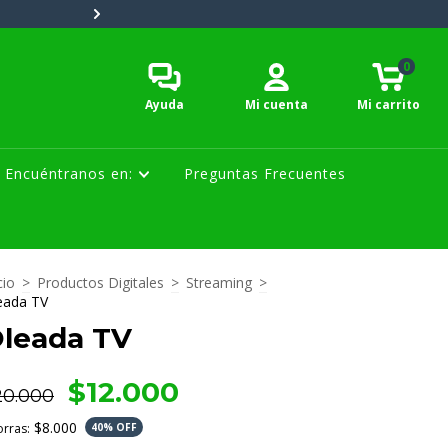
Tiempo de entrega: 2 a 5 días h
0
Ayuda
Mi cuenta
Mi carrito
Encuéntranos en:
Preguntas Frecuentes
cio
>
Productos Digitales
>
Streaming
>
eada TV
leada TV
$12.000
20.000
$8.000
rras:
40
% OFF