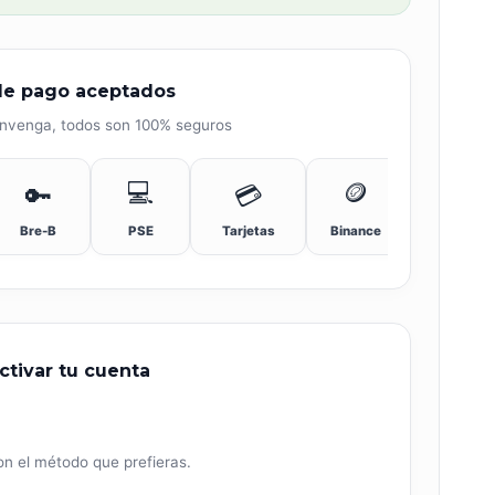
e pago aceptados
convenga, todos son 100% seguros
💻
🪙
🔑
💳
Bre-B
Tarjetas
PSE
Binance
tivar tu cuenta
on el método que prefieras.