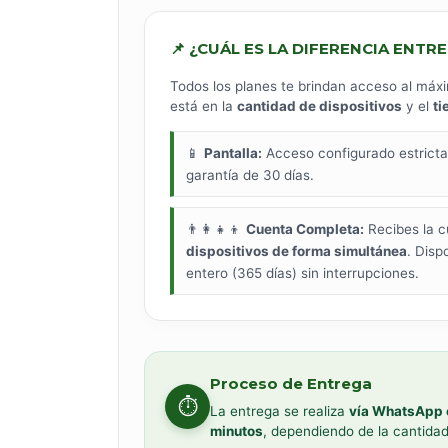
📌 ¿CUÁL ES LA DIFERENCIA ENTR
Todos los planes te brindan acceso al máxi
está en la
cantidad de dispositivos
y el
ti
📱
Pantalla:
Acceso configurado estrict
garantía de 30 días.
👨‍👩‍👧‍👦
Cuenta Completa:
Recibes la c
dispositivos de forma simultánea
. Disp
entero (365 días) sin interrupciones.
Proceso de Entrega
⏱️
La entrega se realiza
vía WhatsApp o
minutos
, dependiendo de la cantida