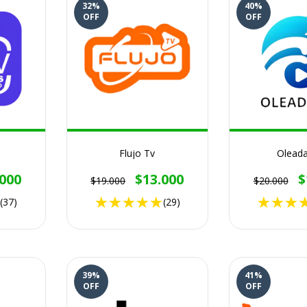
32
%
40
%
OFF
OFF
Flujo Tv
Olead
.000
$13.000
$
$19.000
$20.000
(37)
(29)
39
%
41
%
OFF
OFF