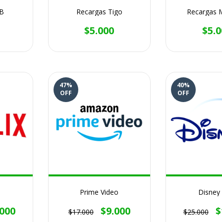
TB
Recargas Tigo
Recargas 
$5.000
$5.0
47
%
40
%
OFF
OFF
Prime Video
Disney 
.000
$9.000
$
$17.000
$25.000