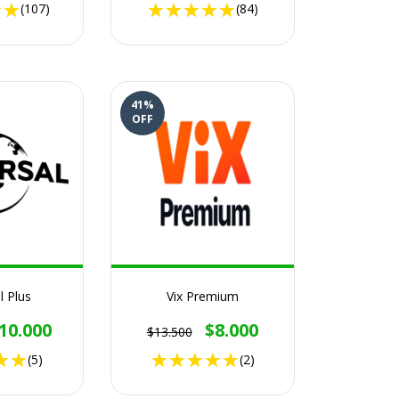
(107)
(84)
41
%
OFF
l Plus
Vix Premium
10.000
$8.000
$13.500
(5)
(2)