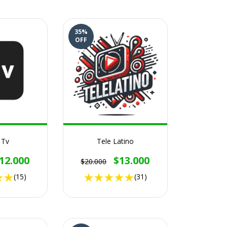
35
%
OFF
 Tv
Tele Latino
12.000
$13.000
$20.000
(15)
(31)