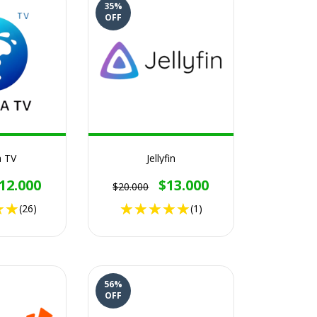
35
%
OFF
a TV
Jellyfin
12.000
$13.000
$20.000
(26)
(1)
56
%
OFF