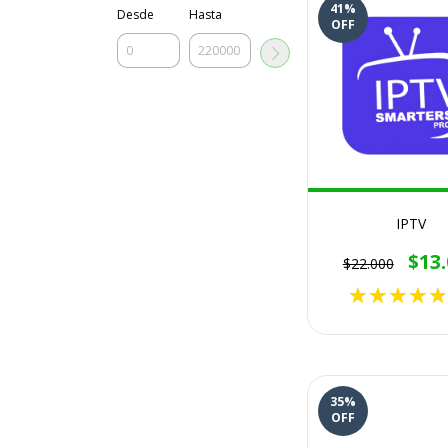
41
%
Desde
Hasta
OFF
IPTV
$13
$22.000
35
%
OFF