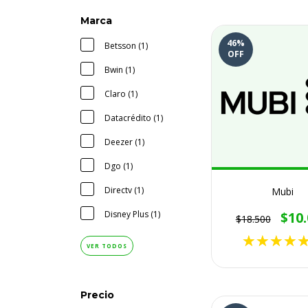
Marca
46
%
Betsson (1)
OFF
Bwin (1)
Claro (1)
Datacrédito (1)
Deezer (1)
Dgo (1)
Directv (1)
Mubi
$10
Disney Plus (1)
$18.500
VER TODOS
Precio