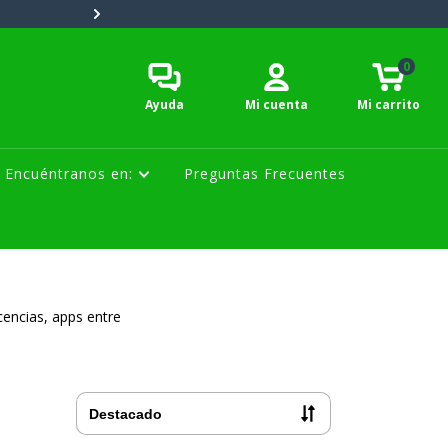
Tiempo de entrega: 2 a 5 días h
0
Ayuda
Mi cuenta
Mi carrito
Encuéntranos en:
Preguntas Frecuentes
cencias, apps entre