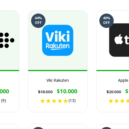
44
%
40
%
OFF
OFF
Viki Rakuten
Apple
.000
$10.000
$
$18.000
$20.000
(9)
(13)