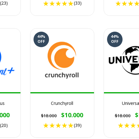
(23)
(33)
44
%
44
%
OFF
OFF
us
Crunchyroll
Universa
.000
$10.000
$
$18.000
$18.000
(20)
(39)