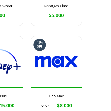
Movistar
Recargas Claro
00
$5.000
48
%
OFF
Plus
Hbo Max
15.000
$8.000
$15.500